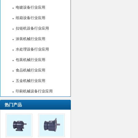
电镀设备行业应用
纸箱设备行业应用
拉链机设备行业应用
涂装机械行业应用
水处理设备行业应用
包装机械行业应用
食品机械行业应用
五金机械行业应用
印刷机械设备行业应用
热门产品