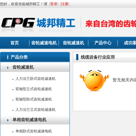
您好，欢迎光临城邦精工！请
[
登录
]
[
注册
]
首页
齿轮减速电机
齿轮减速机
产品中心
成功
产品分类
线缆设备行业应用
齿轮减速机
入力法兰卧式齿轮减速机
暂无相关内
双轴型立式齿轮减速机
双轴型卧式齿轮减速机
入力法兰立式齿轮减速机
单相齿轮减速电机
单相卧式齿轮减速电机