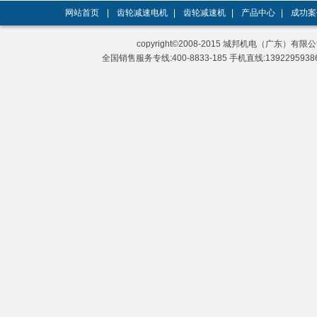
网站首页
|
齿轮减速电机
|
齿轮减速机
|
产品中心
|
成功案
copyright©2008-2015 城邦机电（广东）有限公司 A
全国销售服务专线:400-8833-185 手机直线:13922959386 