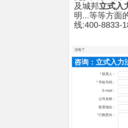
及城邦
立式入
明...等等方
线:400-8833
没有了
咨询：立式入力
*
联系人：
*
手机号码：
E-mail：
公司名称：
联系地址：
*
订购意向：