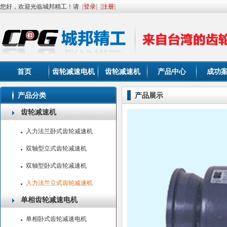
您好，欢迎光临城邦精工！请
[
登录
]
[
注册
]
首页
齿轮减速电机
齿轮减速机
产品中心
成功
产品分类
产品展示
齿轮减速机
入力法兰卧式齿轮减速机
双轴型立式齿轮减速机
双轴型卧式齿轮减速机
入力法兰立式齿轮减速机
单相齿轮减速电机
单相卧式齿轮减速电机