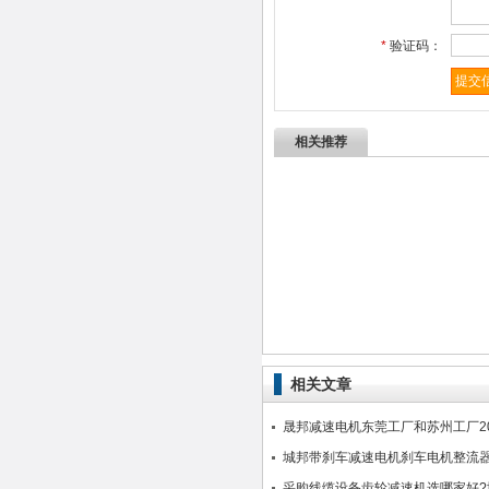
*
验证码：
相关推荐
相关文章
晟邦减速电机东莞工厂和苏州工厂2
城邦带刹车减速电机刹车电机整流器MH
绍
采购线缆设备齿轮减速机选哪家好?城