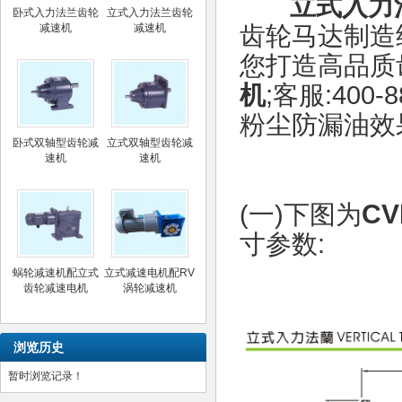
立式入力
卧式入力法兰齿轮
立式入力法兰齿轮
减速机
减速机
齿轮马达制造
您打造高品质
机
;客服:400
粉尘防漏油效果
卧式双轴型齿轮减
立式双轴型齿轮减
速机
速机
C
(一)下图为
寸参数:
蜗轮减速机配立式
立式减速电机配RV
齿轮减速电机
涡轮减速机
浏览历史
暂时浏览记录！