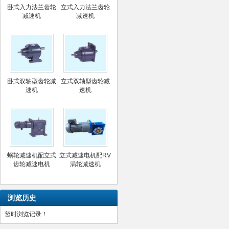
卧式入力法兰齿轮
立式入力法兰齿轮
减速机
减速机
卧式双轴型齿轮减
立式双轴型齿轮减
速机
速机
蜗轮减速机配立式
立式减速电机配RV
齿轮减速电机
涡轮减速机
浏览历史
暂时浏览记录！