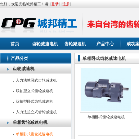
您好，欢迎光临城邦精工！请
[
登录
]
[
注册
]
首页
齿轮减速电机
齿轮减速机
产品中心
成功
产品分类
单相卧式齿轮减速电机
齿轮减速机
入力法兰卧式齿轮减速机
双轴型立式齿轮减速机
双轴型卧式齿轮减速机
入力法兰立式齿轮减速机
单相卧式齿轮减速电机
单相齿轮减速电机
单相卧式齿轮减速电机