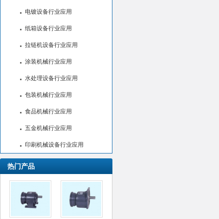
电镀设备行业应用
纸箱设备行业应用
拉链机设备行业应用
涂装机械行业应用
水处理设备行业应用
包装机械行业应用
食品机械行业应用
五金机械行业应用
印刷机械设备行业应用
热门产品