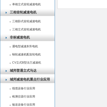
单相立式齿轮减速电机
三相齿轮减速电机
三相卧式齿轮减速电机
三相立式齿轮减速电机
非标减速电机
通电型减速刹车电机
蜗轮减速机配齿轮电机
CV立式B型法兰减速机
城邦普通立式马达
城邦减速电机重点行业应用
线缆设备行业应用
检测仪器行业应用
输送设备行业应用