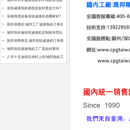
邦机电有限公司?!
城邦带刹车减速电机刹车电机整流器
MH-20TC/MH-25接线方法介绍
齿轮减速电机接线盒如何更改方向?
以台湾城邦CH750-30S为例
采购线缆设备齿轮减速机选哪家好?
城邦25年好品质感动客户!(图)
国庆假期后,城邦工厂减速电机订单生
产交货如期进行,客户满意!
城邦加长轴齿轮减速机定制获东莞礼
品公司肯定!
国庆假期将至,城邦齿轮减速机订单迎
来小高峰!如期安排中!
城邦齿轮减速电机工厂是如何看待
八月十五放假后准时上班!城邦电机工
厂齿轮减速电机订单得到合理安排生
产交货