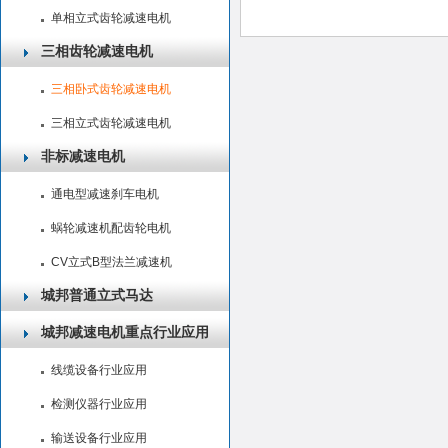
单相立式齿轮减速电机
三相齿轮减速电机
三相卧式齿轮减速电机
三相立式齿轮减速电机
非标减速电机
通电型减速刹车电机
蜗轮减速机配齿轮电机
CV立式B型法兰减速机
城邦普通立式马达
城邦减速电机重点行业应用
线缆设备行业应用
检测仪器行业应用
输送设备行业应用