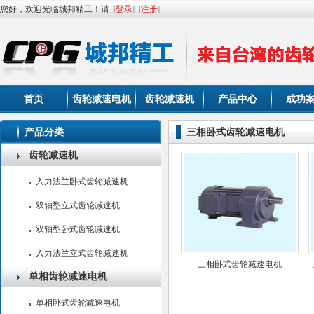
您好，欢迎光临城邦精工！请
[
登录
]
[
注册
]
首页
齿轮减速电机
齿轮减速机
产品中心
成功
产品分类
三相卧式齿轮减速电机
齿轮减速机
入力法兰卧式齿轮减速机
双轴型立式齿轮减速机
双轴型卧式齿轮减速机
入力法兰立式齿轮减速机
三相卧式齿轮减速电机
单相齿轮减速电机
单相卧式齿轮减速电机