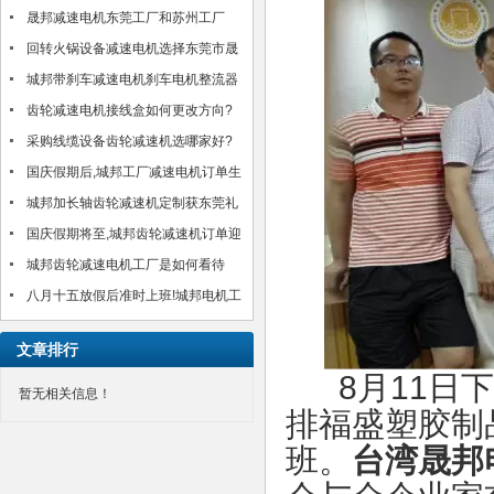
晟邦减速电机东莞工厂和苏州工厂
2017年春节放假通知
回转火锅设备减速电机选择东莞市晟
邦机电有限公司?!
城邦带刹车减速电机刹车电机整流器
MH-20TC/MH-25接线方法介绍
齿轮减速电机接线盒如何更改方向?
以台湾城邦CH750-30S为例
采购线缆设备齿轮减速机选哪家好?
城邦25年好品质感动客户!(图)
国庆假期后,城邦工厂减速电机订单生
产交货如期进行,客户满意!
城邦加长轴齿轮减速机定制获东莞礼
品公司肯定!
国庆假期将至,城邦齿轮减速机订单迎
来小高峰!如期安排中!
城邦齿轮减速电机工厂是如何看待
八月十五放假后准时上班!城邦电机工
厂齿轮减速电机订单得到合理安排生
文章排行
产交货
8月11日下
暂无相关信息！
排福盛塑胶制
班。
台湾晟邦