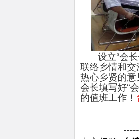
设立“会长值
联络乡情和交
热心乡贤的意
会长填写好“
的值班工作！
--