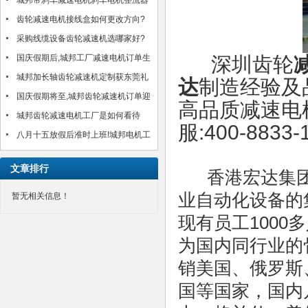
邦机电有限公司?!
城邦带刹车减速电机刹车电机整流器
MH-20TC/MH-25接线方法介绍
齿轮减速电机接线盒如何更改方向?
以台湾城邦CH750-30S为例
采购线缆设备齿轮减速机选哪家好?
城邦25年好品质感动客户!(图)
国庆假期后,城邦工厂减速电机订单生
深圳齿轮
产交货如期进行,客户满意!
城邦加长轴齿轮减速机定制获东莞礼
达
制造经验及
品公司肯定!
国庆假期将至,城邦齿轮减速机订单迎
高品质减速电
来小高峰!如期安排中!
城邦齿轮减速电机工厂是如何看待
服:400-883
八月十五放假后准时上班!城邦电机工
厂齿轮减速电机订单得到合理安排生
文章排行
香港宏达集
产交货
业自动化设备的
暂无相关信息！
现有员工100
为国内同行业的
销美国、俄罗斯
国等国家，国内