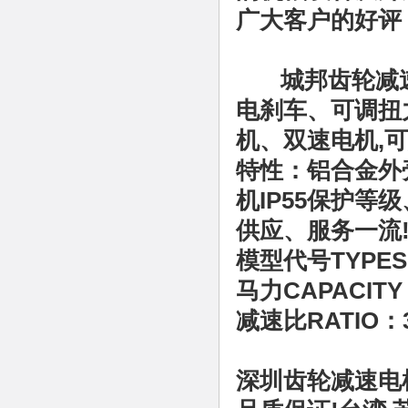
广大客户的好评
城邦齿轮减
电刹车、可调扭
机
、双速电机
,
可
特性：铝合金外
机IP55保护
供应、服务一流
模型代号TYPES：C
马力CAPACITY
减速比RATIO：3, 
深圳齿轮减速电