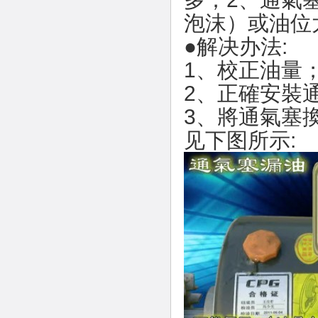
泡沫）或油位
●解决办法:
1、校正油量
2、正確安裝
3、將通氣塞
见下图所示: