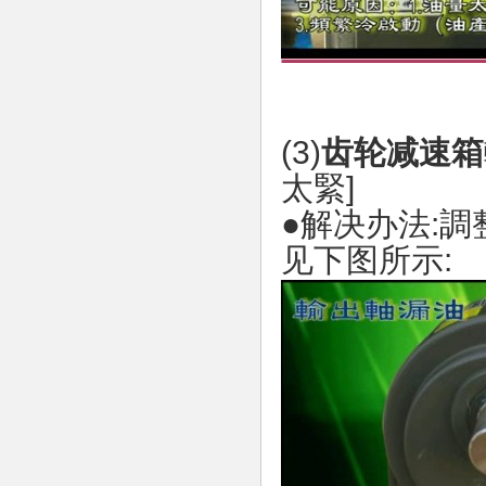
(3)
齿轮减速箱
太緊]
●解决办法:
见下图所示: