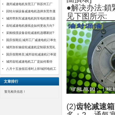
晟邦减速电机东莞工厂和苏州工厂
●解决办法:
2017年春节放假通知
回转火锅设备减速电机选择东莞市晟
见下图所示:
邦机电有限公司?!
城邦带刹车减速电机刹车电机整流器
MH-20TC/MH-25接线方法介绍
齿轮减速电机接线盒如何更改方向?
以台湾城邦CH750-30S为例
采购线缆设备齿轮减速机选哪家好?
城邦25年好品质感动客户!(图)
国庆假期后,城邦工厂减速电机订单生
产交货如期进行,客户满意!
城邦加长轴齿轮减速机定制获东莞礼
品公司肯定!
国庆假期将至,城邦齿轮减速机订单迎
来小高峰!如期安排中!
城邦齿轮减速电机工厂是如何看待
八月十五放假后准时上班!城邦电机工
厂齿轮减速电机订单得到合理安排生
文章排行
产交货
暂无相关信息！
(2)
齿轮减速箱
多；2、通氣