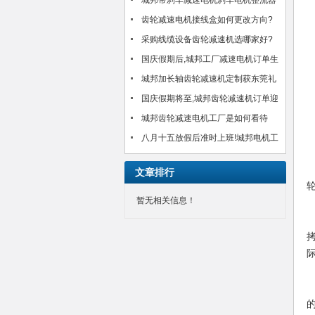
邦机电有限公司?!
城邦带刹车减速电机刹车电机整流器
MH-20TC/MH-25接线方法介绍
齿轮减速电机接线盒如何更改方向?
以台湾城邦CH750-30S为例
采购线缆设备齿轮减速机选哪家好?
城邦25年好品质感动客户!(图)
国庆假期后,城邦工厂减速电机订单生
产交货如期进行,客户满意!
城邦加长轴齿轮减速机定制获东莞礼
品公司肯定!
国庆假期将至,城邦齿轮减速机订单迎
来小高峰!如期安排中!
城邦齿轮减速电机工厂是如何看待
八月十五放假后准时上班!城邦电机工
厂齿轮减速电机订单得到合理安排生
文章排行
产交货
轮
暂无相关信息！
际
的