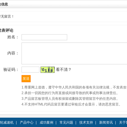
论信息
暂无留言！
发表评论
姓名：
内容：
验证码：
看不清？
1.尊重网上道德，遵守中华人民共和国的各项有关法律法规，不发表攻
2.承担一切因您的行为而直接或间接导致的民事或刑事法律责任。
3.产品留言板管理人员有权保留或删除其管辖留言中的任意内容。
4.不支持HTML代码且留言要通过审核后才会显示，请勿恶意留言。
轮减速机
|
产品中心
|
成功案例
|
常见问题
|
技术支持
|
新闻资讯
|
关于