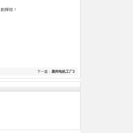
共創輝煌！
下一篇：
晟邦电机工厂2