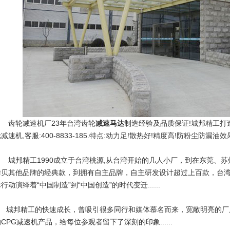
齿轮减速机厂
23年台湾齿轮
减速马达
制造经验及品质保证!城邦精工打
减速机,客服:400-8833-185.特点:动力足!散热好!精度高!防粉尘防漏油效
城邦精工1990成立于台湾桃源,从台湾开始的几人小厂，到在东莞、苏
拷贝其他品牌的经典款，到拥有自主品牌，自主研发设计超过上百款，台
行动演绎着“中国制造”到“中国创造”的时代变迁......
城邦精工的快速成长，曾吸引很多同行和媒体慕名而来，宽敞明亮的厂
CPG减速机产品，给每位参观者留下了深刻的印象......